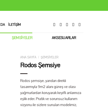
ZDA
İLETIŞIM
ŞEMSIYELER
AKSESUARLAR
ANA SAYFA
/
ŞEMSIYELER
Rodos Şemsiye
Rodos şemsiye, yandan direkli
tasarımıyla 9m2 alanı güneş ve olası
yağmurlardan koruyarak keyifli anlarınıza
eşlik eder. Pratik ve sorunsuz kullanım
vizyonu ile sizlere sunulan modelimiz,