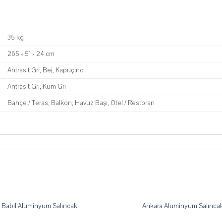
35 kg
265 × 51 × 24 cm
Antrasit Gri, Bej, Kapuçino
Antrasit Gri, Kum Gri
Bahçe / Teras, Balkon, Havuz Başı, Otel / Restoran
Babil Alüminyum Salıncak
Ankara Alüminyum Salınca