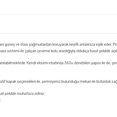
 güneş ve olası yağmurlardan koruyarak keyifli anlarınıza eşlik eder. Pra
ra sistemi ile çalışan çevirme kolu aracılığıyla oldukça basit şekilde açı
ullanılabilmektedir. Kendi ekseni etrafında 360º dönebilen yapısı ile de,
if kapak seçenekleri ile, şemsiyeniz bulunduğu mekan ile bütünlük sağ
alı şekilde muhafaza ediniz.
.