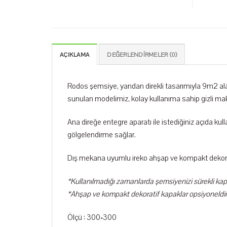
AÇIKLAMA
DEĞERLENDIRMELER (0)
Rodos şemsiye, yandan direkli tasarımıyla 9m2 alanı
sunulan modelimiz, kolay kullanıma sahip gizli maka
Ana direğe entegre aparatı ile istediğiniz açıda k
gölgelendirme sağlar.
Dış mekana uyumlu ireko ahşap ve kompakt dekorat
*Kullanılmadığı zamanlarda şemsiyenizi sürekli kap
*Ahşap ve kompakt dekoratif kapaklar opsiyoneldir
Ölçü : 300×300