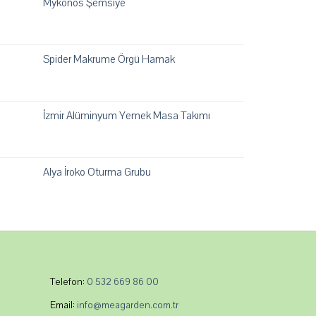
Mykonos Şemsiye
Spider Makrume Örgü Hamak
İzmir Alüminyum Yemek Masa Takımı
Alya İroko Oturma Grubu
Telefon:
0 532 669 86 00
Email:
info@meagarden.com.tr