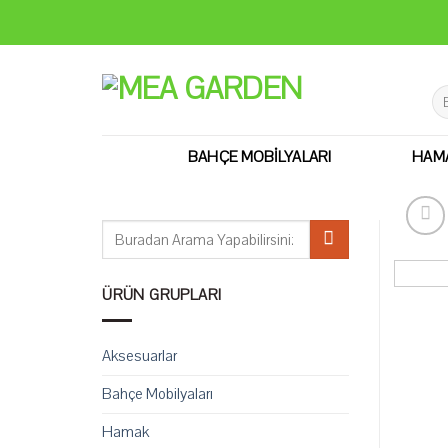
Skip
to
content
Ara
BAHÇE MOBILYALARI
HAM
Ara:
ÜRÜN GRUPLARI
Aksesuarlar
Bahçe Mobilyaları
Hamak