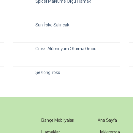
Spider Makrume Örgü Hamak
Sun İroko Salıncak
Cross Alüminyum Oturma Grubu
Şezlong İroko
Bahçe Mobilyaları
Ana Sayfa
Hamaklar
Hakkımızda