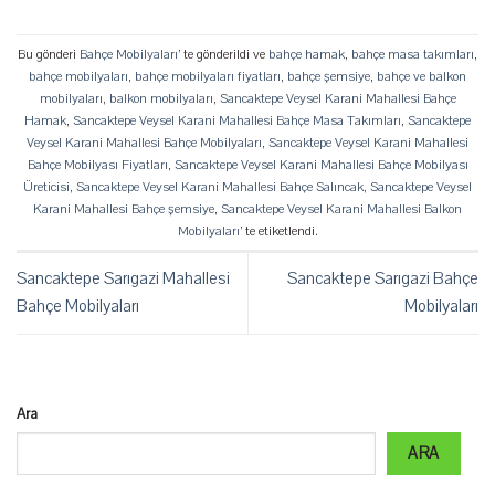
Bu gönderi
Bahçe Mobilyaları
’ te gönderildi ve
bahçe hamak
,
bahçe masa takımları
,
bahçe mobilyaları
,
bahçe mobilyaları fiyatları
,
bahçe şemsiye
,
bahçe ve balkon
mobilyaları
,
balkon mobilyaları
,
Sancaktepe Veysel Karani Mahallesi Bahçe
Hamak
,
Sancaktepe Veysel Karani Mahallesi Bahçe Masa Takımları
,
Sancaktepe
Veysel Karani Mahallesi Bahçe Mobilyaları
,
Sancaktepe Veysel Karani Mahallesi
Bahçe Mobilyası Fiyatları
,
Sancaktepe Veysel Karani Mahallesi Bahçe Mobilyası
Üreticisi
,
Sancaktepe Veysel Karani Mahallesi Bahçe Salıncak
,
Sancaktepe Veysel
Karani Mahallesi Bahçe şemsiye
,
Sancaktepe Veysel Karani Mahallesi Balkon
Mobilyaları
’ te etiketlendi.
Sancaktepe Sarıgazi Mahallesi
Sancaktepe Sarıgazi Bahçe
Bahçe Mobilyaları
Mobilyaları
Ara
ARA