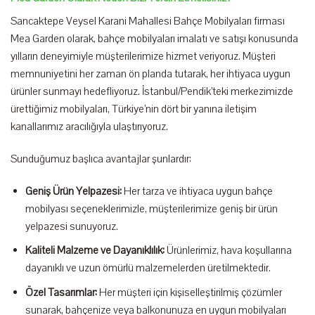
Sancaktepe Veysel Karani Mahallesi Bahçe Mobilyaları firması
Mea Garden olarak, bahçe mobilyaları imalatı ve satışı konusunda
yılların deneyimiyle müşterilerimize hizmet veriyoruz. Müşteri
memnuniyetini her zaman ön planda tutarak, her ihtiyaca uygun
ürünler sunmayı hedefliyoruz. İstanbul/Pendik’teki merkezimizde
ürettiğimiz mobilyaları, Türkiye’nin dört bir yanına iletişim
kanallarımız aracılığıyla ulaştırıyoruz.
Sunduğumuz başlıca avantajlar şunlardır:
Geniş Ürün Yelpazesi:
Her tarza ve ihtiyaca uygun bahçe
mobilyası seçeneklerimizle, müşterilerimize geniş bir ürün
yelpazesi sunuyoruz.
Kaliteli Malzeme ve Dayanıklılık:
Ürünlerimiz, hava koşullarına
dayanıklı ve uzun ömürlü malzemelerden üretilmektedir.
Özel Tasarımlar:
Her müşteri için kişiselleştirilmiş çözümler
sunarak, bahçenize veya balkonunuza en uygun mobilyaları