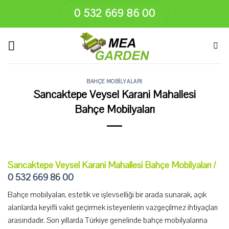
Skip
0 532 669 86 00
to
content
BAHÇE MOBILYALARI
Sancaktepe Veysel Karani Mahallesi
Bahçe Mobilyaları
Sancaktepe Veysel Karani Mahallesi Bahçe Mobilyaları /
0 532 669 86 00
Bahçe mobilyaları, estetik ve işlevselliği bir arada sunarak, açık
alanlarda keyifli vakit geçirmek isteyenlerin vazgeçilmez ihtiyaçları
arasındadır. Son yıllarda Türkiye genelinde bahçe mobilyalarına